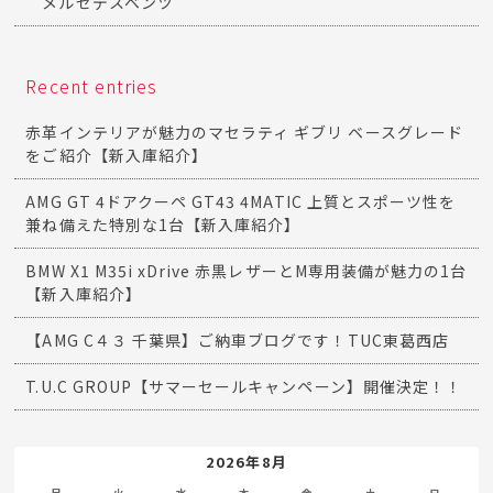
メルセデスベンツ
Recent entries
赤革インテリアが魅力のマセラティ ギブリ ベースグレード
をご紹介【新入庫紹介】
AMG GT 4ドアクーペ GT43 4MATIC 上質とスポーツ性を
兼ね備えた特別な1台【新入庫紹介】
BMW X1 M35i xDrive 赤黒レザーとM専用装備が魅力の1台
【新入庫紹介】
【AMG C４３ 千葉県】ご納車ブログです！TUC東葛西店
T.U.C GROUP【サマーセールキャンペーン】開催決定！！
2026年8月
月
火
水
木
金
土
日