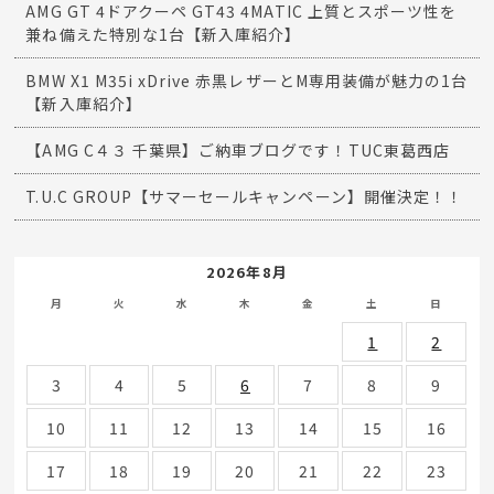
AMG GT 4ドアクーペ GT43 4MATIC 上質とスポーツ性を
兼ね備えた特別な1台【新入庫紹介】
BMW X1 M35i xDrive 赤黒レザーとM専用装備が魅力の1台
【新入庫紹介】
【AMG C４３ 千葉県】ご納車ブログです！TUC東葛西店
T.U.C GROUP【サマーセールキャンペーン】開催決定！！
2026年8月
月
火
水
木
金
土
日
1
2
3
4
5
6
7
8
9
10
11
12
13
14
15
16
17
18
19
20
21
22
23