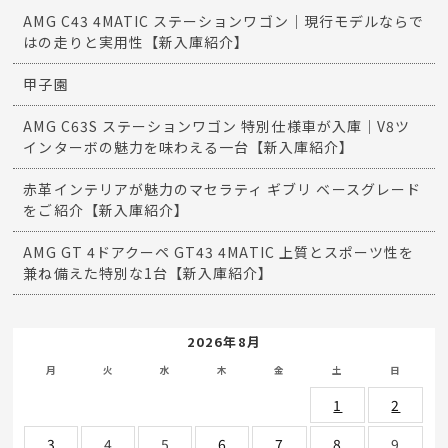
AMG C43 4MATIC ステーションワゴン｜現行モデルならで
はの走りと実用性【新入庫紹介】
甲子園
AMG C63S ステーションワゴン 特別仕様車が入庫｜V8ツ
インターボの魅力を味わえる一台【新入庫紹介】
赤革インテリアが魅力のマセラティ ギブリ ベースグレード
をご紹介【新入庫紹介】
AMG GT 4ドアクーペ GT43 4MATIC 上質とスポーツ性を
兼ね備えた特別な1台【新入庫紹介】
2026年8月
月
火
水
木
金
土
日
1
2
3
4
5
6
7
8
9