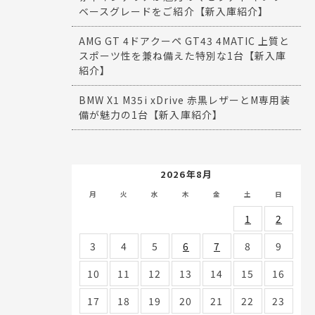
ベースグレードをご紹介【新入庫紹介】
AMG GT 4ドアクーペ GT43 4MATIC 上質と
スポーツ性を兼ね備えた特別な1台【新入庫
紹介】
BMW X1 M35i xDrive 赤黒レザーとM専用装
備が魅力の1台【新入庫紹介】
2026年8月
月
火
水
木
金
土
日
1
2
3
4
5
6
7
8
9
10
11
12
13
14
15
16
17
18
19
20
21
22
23