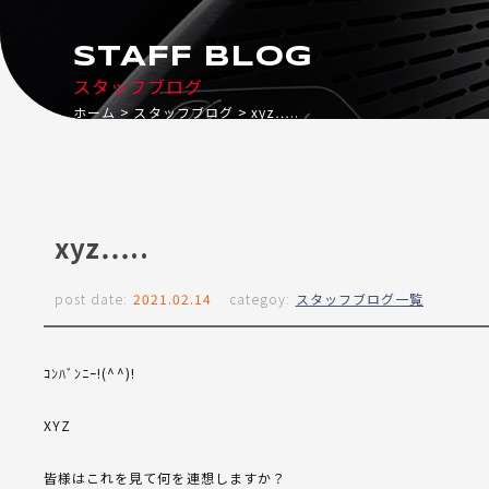
STAFF BLOG
スタッフブログ
ホーム
スタッフブログ
xyz…..
xyz…..
post date:
2021.02.14
categoy:
スタッフブログ一覧
ｺﾝﾊﾞﾝﾆｰ!(^^)!
XYZ
皆様はこれを見て何を連想しますか？