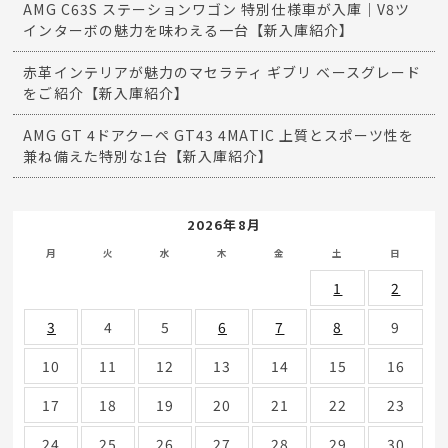
AMG C63S ステーションワゴン 特別仕様車が入庫｜V8ツ
インターボの魅力を味わえる一台【新入庫紹介】
赤革インテリアが魅力のマセラティ ギブリ ベースグレード
をご紹介【新入庫紹介】
AMG GT 4ドアクーペ GT43 4MATIC 上質とスポーツ性を
兼ね備えた特別な1台【新入庫紹介】
2026年8月
月
火
水
木
金
土
日
1
2
3
4
5
6
7
8
9
10
11
12
13
14
15
16
17
18
19
20
21
22
23
24
25
26
27
28
29
30