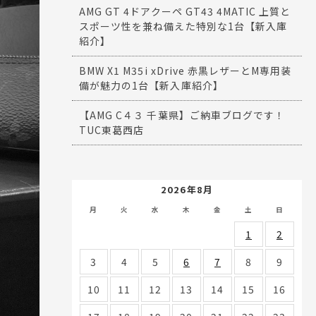
AMG GT 4ドアクーペ GT43 4MATIC 上質と
スポーツ性を兼ね備えた特別な1台【新入庫
紹介】
BMW X1 M35i xDrive 赤黒レザーとM専用装
備が魅力の1台【新入庫紹介】
【AMG C４３ 千葉県】ご納車ブログです！
TUC東葛西店
2026年8月
月
火
水
木
金
土
日
1
2
3
4
5
6
7
8
9
10
11
12
13
14
15
16