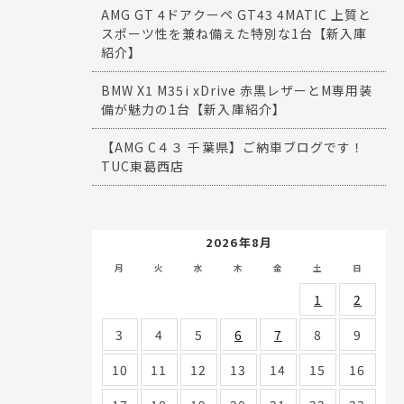
AMG GT 4ドアクーペ GT43 4MATIC 上質と
スポーツ性を兼ね備えた特別な1台【新入庫
紹介】
BMW X1 M35i xDrive 赤黒レザーとM専用装
備が魅力の1台【新入庫紹介】
【AMG C４３ 千葉県】ご納車ブログです！
TUC東葛西店
2026年8月
月
火
水
木
金
土
日
1
2
3
4
5
6
7
8
9
10
11
12
13
14
15
16