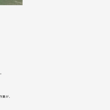
た。
作業が、