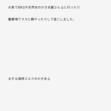
お家でBBQや天然氷のかき氷屋さん
に行ったり
養鱒場でマスに餌やったりして過ごしました。
まずは珈琲ミルクのかき氷