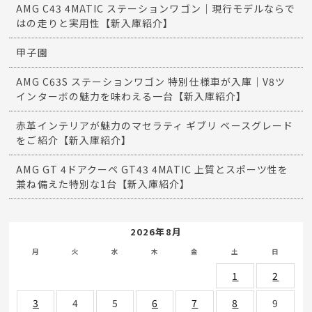
AMG C43 4MATIC ステーションワゴン｜現行モデルならで
はの走りと実用性【新入庫紹介】
甲子園
AMG C63S ステーションワゴン 特別仕様車が入庫｜V8ツ
インターボの魅力を味わえる一台【新入庫紹介】
赤革インテリアが魅力のマセラティ ギブリ ベースグレード
をご紹介【新入庫紹介】
AMG GT 4ドアクーペ GT43 4MATIC 上質とスポーツ性を
兼ね備えた特別な1台【新入庫紹介】
2026年8月
月
火
水
木
金
土
日
1
2
3
4
5
6
7
8
9