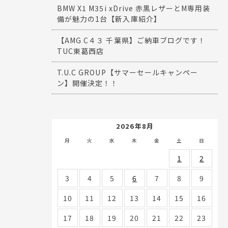
BMW X1 M35i xDrive 赤黒レザーとM専用装
備が魅力の1台【新入庫紹介】
【AMG C４３ 千葉県】ご納車ブログです！
TUC東葛西店
T.U.C GROUP【サマーセールキャンペー
ン】開催決定！！
2026年8月
月
火
水
木
金
土
日
1
2
3
4
5
6
7
8
9
10
11
12
13
14
15
16
17
18
19
20
21
22
23