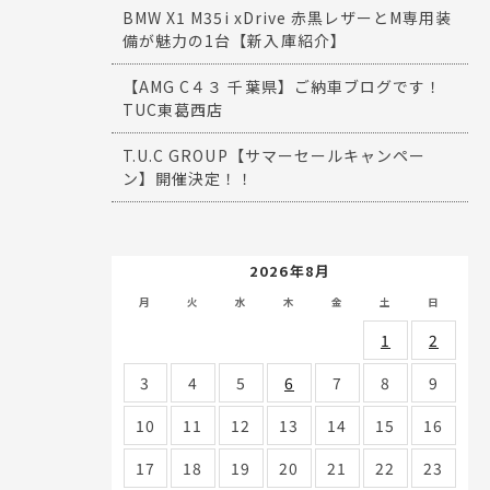
BMW X1 M35i xDrive 赤黒レザーとM専用装
備が魅力の1台【新入庫紹介】
【AMG C４３ 千葉県】ご納車ブログです！
TUC東葛西店
T.U.C GROUP【サマーセールキャンペー
ン】開催決定！！
2026年8月
月
火
水
木
金
土
日
1
2
3
4
5
6
7
8
9
10
11
12
13
14
15
16
17
18
19
20
21
22
23