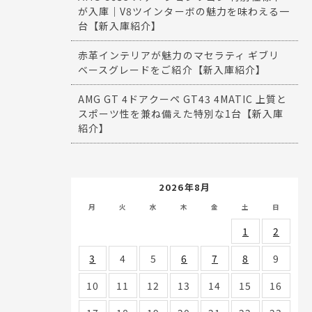
が入庫｜V8ツインターボの魅力を味わえる一
台【新入庫紹介】
赤革インテリアが魅力のマセラティ ギブリ
ベースグレードをご紹介【新入庫紹介】
AMG GT 4ドアクーペ GT43 4MATIC 上質と
スポーツ性を兼ね備えた特別な1台【新入庫
紹介】
2026年8月
月
火
水
木
金
土
日
1
2
3
4
5
6
7
8
9
10
11
12
13
14
15
16