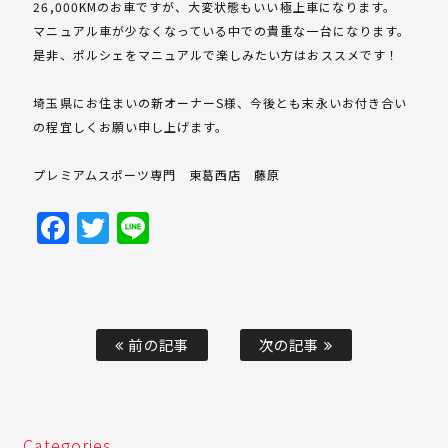
26,000KMのお車ですが、大変状態もいい極上車になります。
マニュアル車が少なくなっている中での貴重な一台になります。
是非、ポルシェをマニュアルで楽しみたい方はおススメです！
埼玉県にお住まいの新オーナーS様、今後とも末永いお付き合い
の程宜しくお願い申し上げます。
プレミアムスポーツ専門 東葛西店 藤原
Facebook
Twitter
Line
前の記事
次の記事
Categories