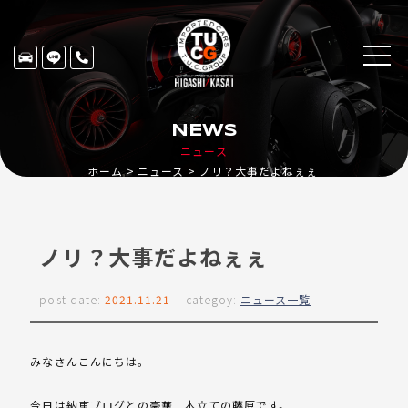
NEWS
ニュース
ホーム
ニュース
ノリ？大事だよねぇぇ
ノリ？大事だよねぇぇ
post date:
2021.11.21
categoy:
ニュース一覧
みなさんこんにちは。
今日は納車ブログとの豪華二本立ての藤原です。