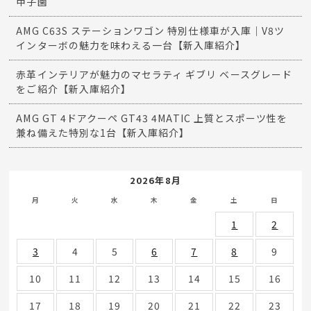
甲子園
AMG C63S ステーションワゴン 特別仕様車が入庫｜V8ツ
インターボの魅力を味わえる一台【新入庫紹介】
赤革インテリアが魅力のマセラティ ギブリ ベースグレード
をご紹介【新入庫紹介】
AMG GT 4ドアクーペ GT43 4MATIC 上質とスポーツ性を
兼ね備えた特別な1台【新入庫紹介】
2026年8月
月
火
水
木
金
土
日
1
2
3
4
5
6
7
8
9
10
11
12
13
14
15
16
17
18
19
20
21
22
23