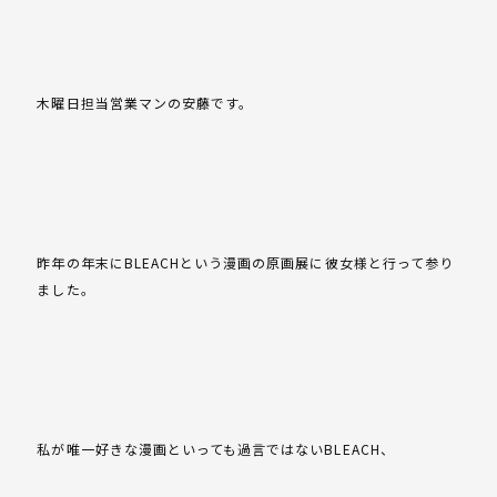
木曜日担当営業マンの安藤です。
昨年の年末にBLEACHという漫画の原画展に彼女様と行って参り
ました。
私が唯一好きな漫画といっても過言ではないBLEACH、