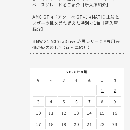
ベースグレードをご紹介【新入庫紹介】
AMG GT 4ドアクーペ GT43 4MATIC 上質と
スポーツ性を兼ね備えた特別な1台【新入庫
紹介】
BMW X1 M35i xDrive 赤黒レザーとM専用装
備が魅力の1台【新入庫紹介】
2026年8月
月
火
水
木
金
土
日
1
2
3
4
5
6
7
8
9
10
11
12
13
14
15
16
17
18
19
20
21
22
23