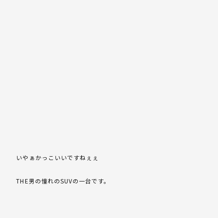
いやぁかっこいいですねぇぇ
THE男の憧れのSUVの一台です。