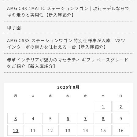
AMG C43 4MATIC ステーションワゴン｜現行モデルならで
はの走りと実用性【新入庫紹介】
甲子園
AMG C63S ステーションワゴン 特別仕様車が入庫｜V8ツ
インターボの魅力を味わえる一台【新入庫紹介】
赤革インテリアが魅力のマセラティ ギブリ ベースグレード
をご紹介【新入庫紹介】
2026年8月
月
火
水
木
金
土
日
1
2
3
4
5
6
7
8
9
10
11
12
13
14
15
16