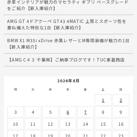
赤革インテリアが魅力のマセラティ ギブリ ベースグレード
をご紹介【新入庫紹介】
AMG GT 4ドアクーペ GT43 4MATIC 上質とスポーツ性を
兼ね備えた特別な1台【新入庫紹介】
BMW X1 M35i xDrive 赤黒レザーとM専用装備が魅力の1台
【新入庫紹介】
【AMG C４３ 千葉県】ご納車ブログです！TUC東葛西店
2026年8月
月
火
水
木
金
土
日
1
2
3
4
5
6
7
8
9
10
11
12
13
14
15
16
17
18
19
20
21
22
23