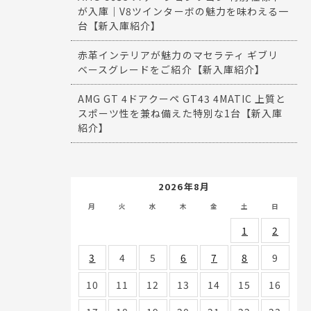
が入庫｜V8ツインターボの魅力を味わえる一
台【新入庫紹介】
赤革インテリアが魅力のマセラティ ギブリ
ベースグレードをご紹介【新入庫紹介】
AMG GT 4ドアクーペ GT43 4MATIC 上質と
スポーツ性を兼ね備えた特別な1台【新入庫
紹介】
2026年8月
月
火
水
木
金
土
日
1
2
3
4
5
6
7
8
9
10
11
12
13
14
15
16