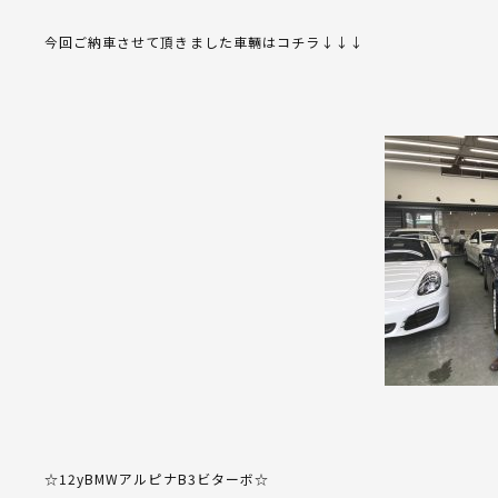
今回ご納車させて頂きました車輛はコチラ↓↓↓
☆12yBMWアルピナB3ビターボ☆