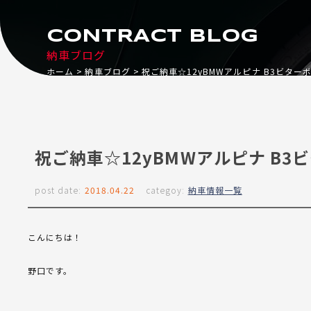
CONTRACT BLOG
納車ブログ
ホーム
納車ブログ
祝ご納車☆12yBMWアルピナ B3ビター
祝ご納車☆12yBMWアルピナ B3
post date:
2018.04.22
categoy:
納車情報一覧
こんにちは！
野口です。