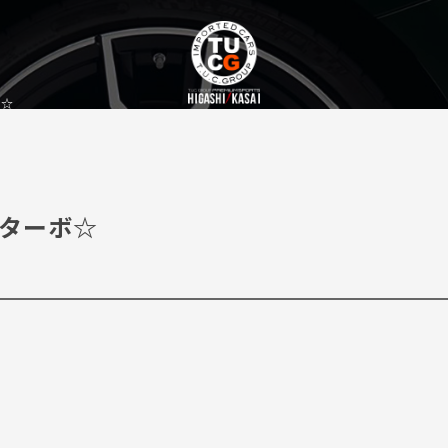
ボ☆
ビターボ☆