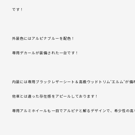
です！
外装色にはアルピナブルーを配色！
専用デカールが装備された一台です！
内装には専用ブラックレザーシート＆高級ウッドトリム’エルム’が備
他車とは違った存在感をアピールしております！
専用アルミホイールも一目でアルピナと解るデザインで、希少性の高