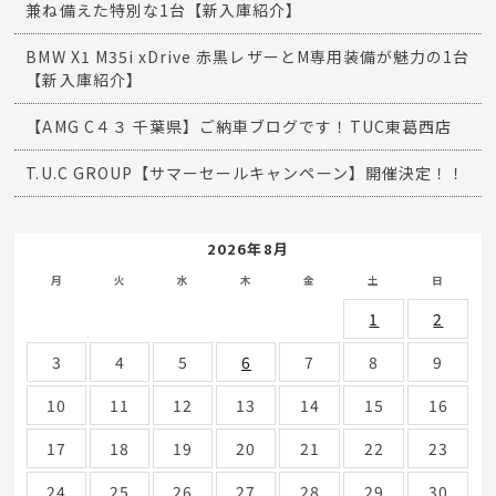
兼ね備えた特別な1台【新入庫紹介】
BMW X1 M35i xDrive 赤黒レザーとM専用装備が魅力の1台
【新入庫紹介】
【AMG C４３ 千葉県】ご納車ブログです！TUC東葛西店
T.U.C GROUP【サマーセールキャンペーン】開催決定！！
2026年8月
月
火
水
木
金
土
日
1
2
3
4
5
6
7
8
9
10
11
12
13
14
15
16
17
18
19
20
21
22
23
24
25
26
27
28
29
30