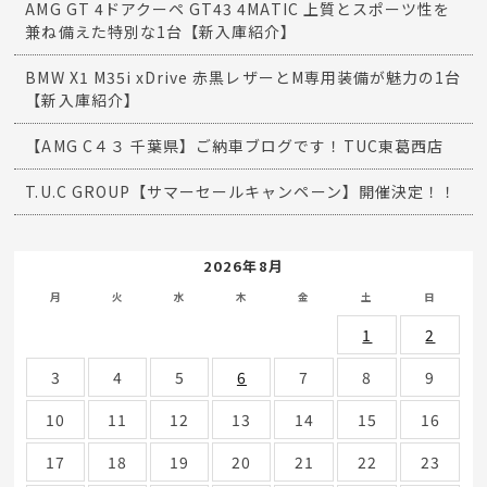
AMG GT 4ドアクーペ GT43 4MATIC 上質とスポーツ性を
兼ね備えた特別な1台【新入庫紹介】
BMW X1 M35i xDrive 赤黒レザーとM専用装備が魅力の1台
【新入庫紹介】
【AMG C４３ 千葉県】ご納車ブログです！TUC東葛西店
T.U.C GROUP【サマーセールキャンペーン】開催決定！！
2026年8月
月
火
水
木
金
土
日
1
2
3
4
5
6
7
8
9
10
11
12
13
14
15
16
17
18
19
20
21
22
23