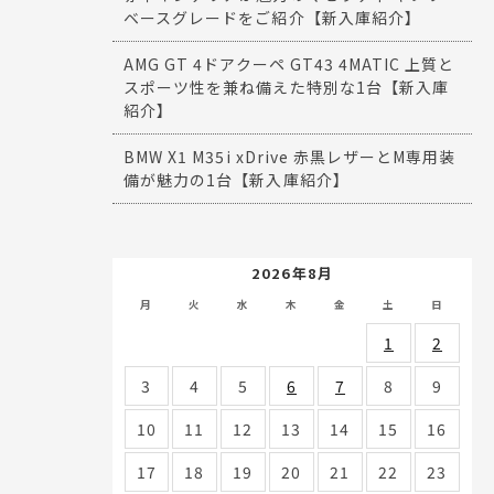
ベースグレードをご紹介【新入庫紹介】
AMG GT 4ドアクーペ GT43 4MATIC 上質と
スポーツ性を兼ね備えた特別な1台【新入庫
紹介】
BMW X1 M35i xDrive 赤黒レザーとM専用装
備が魅力の1台【新入庫紹介】
2026年8月
月
火
水
木
金
土
日
1
2
3
4
5
6
7
8
9
10
11
12
13
14
15
16
17
18
19
20
21
22
23