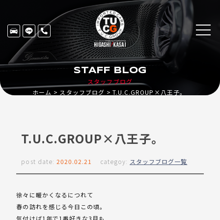
STAFF BLOG
スタッフブログ
ホーム
スタッフブログ
T.U.C.GROUP×八王子。
T.U.C.GROUP×八王子。
post date:
2020.02.21
categoy:
スタッフブログ一覧
徐々に暖かくなるにつれて
春の訪れを感じる今日この頃。
気付けば1年で1番好きな3月も