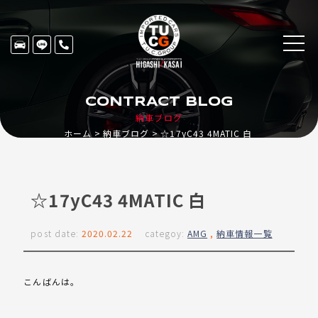
CONTRACT BLOG
納車ブログ
ホーム
納車ブログ
☆17yC43 4MATIC 白
☆17yC43 4MATIC 白
post date:
2020.02.22
categoy:
AMG
,
納車情報一覧
こんばんは。