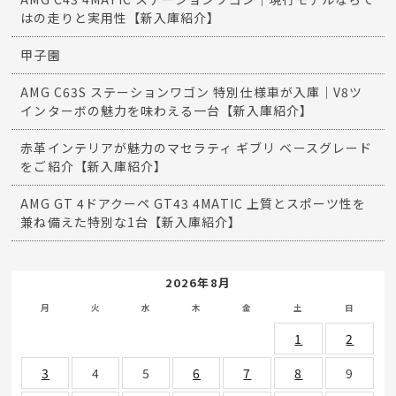
はの走りと実用性【新入庫紹介】
甲子園
AMG C63S ステーションワゴン 特別仕様車が入庫｜V8ツ
インターボの魅力を味わえる一台【新入庫紹介】
赤革インテリアが魅力のマセラティ ギブリ ベースグレード
をご紹介【新入庫紹介】
AMG GT 4ドアクーペ GT43 4MATIC 上質とスポーツ性を
兼ね備えた特別な1台【新入庫紹介】
2026年8月
月
火
水
木
金
土
日
1
2
3
4
5
6
7
8
9