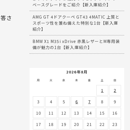
ベースグレードをご紹介【新入庫紹介】
回答さ
AMG GT 4ドアクーペ GT43 4MATIC 上質と
スポーツ性を兼ね備えた特別な1台【新入庫
紹介】
BMW X1 M35i xDrive 赤黒レザーとM専用装
備が魅力の1台【新入庫紹介】
2026年8月
月
火
水
木
金
土
日
1
2
3
4
5
6
7
8
9
10
11
12
13
14
15
16
17
18
19
20
21
22
23