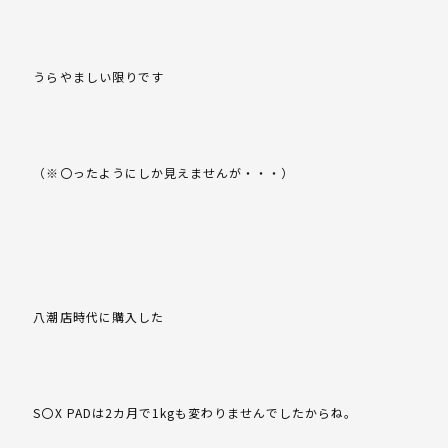
うらやましい限りです
（※〇ったようにしか見えませんが・・・）
八潮店時代に購入した
S〇X PADは2カ月で1kgも変わりませんでしたからね。