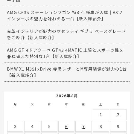
AMG C63S ステーションワゴン 特別仕様車が入庫｜V8ツ
インターボの魅力を味わえる一台【新入庫紹介】
赤革インテリアが魅力のマセラティ ギブリ ベースグレード
をご紹介【新入庫紹介】
AMG GT 4ドアクーペ GT43 4MATIC 上質とスポーツ性を
兼ね備えた特別な1台【新入庫紹介】
BMW X1 M35i xDrive 赤黒レザーとM専用装備が魅力の1台
【新入庫紹介】
2026年8月
月
火
水
木
金
土
日
1
2
3
4
5
6
7
8
9