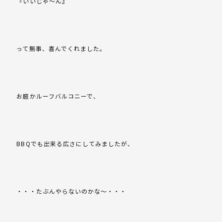
『いいじゃ～ん』
って無事、喜んでくれました。
お庭かルーフバルコニーで、
BBQでも出来る広さにしてみましたが、
・・・たぶんやらないのかな～・・・