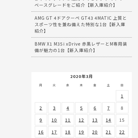
ベースグレードをご紹介【新入庫紹介】
AMG GT 4ドアクーペ GT43 4MATIC 上質と
スポーツ性を兼ね備えた特別な1台【新入庫
紹介】
BMW X1 M35i xDrive 赤黒レザーとM専用装
備が魅力の1台【新入庫紹介】
2020年3月
月
火
水
木
金
土
日
1
2
3
4
5
6
7
8
9
10
11
12
13
14
15
16
17
18
19
20
21
22