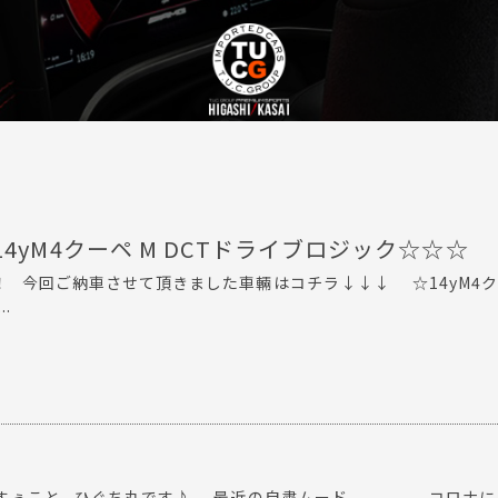
4yM4クーペ M DCTドライブロジック☆☆☆
！ 今回ご納車させて頂きました車輛はコチラ↓↓↓ ☆14yM4ク
.
すぅこと ひぐち丸です♪ 最近の自粛ムード。。。 コロナになる