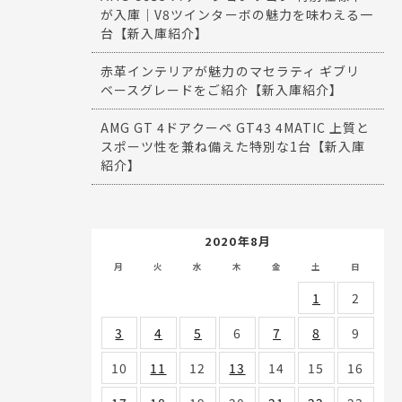
が入庫｜V8ツインターボの魅力を味わえる一
台【新入庫紹介】
赤革インテリアが魅力のマセラティ ギブリ
ベースグレードをご紹介【新入庫紹介】
AMG GT 4ドアクーペ GT43 4MATIC 上質と
スポーツ性を兼ね備えた特別な1台【新入庫
紹介】
2020年8月
月
火
水
木
金
土
日
1
2
3
4
5
6
7
8
9
10
11
12
13
14
15
16