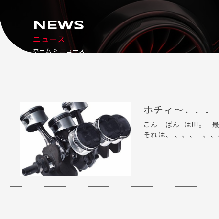
NEWS
ニュース
ホーム
ニュース
ホチィ～．．．
こん ばん は!!!
それは、 、、、 、、、 