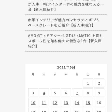
が入庫｜V8ツインターボの魅力を味わえる一
台【新入庫紹介】
赤革インテリアが魅力のマセラティ ギブリ
ベースグレードをご紹介【新入庫紹介】
AMG GT 4ドアクーペ GT43 4MATIC 上質と
スポーツ性を兼ね備えた特別な1台【新入庫
紹介】
2021年5月
月
火
水
木
金
土
日
1
2
3
4
5
6
7
8
9
10
11
12
13
14
15
16