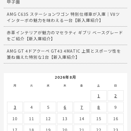
甲子園
AMG C63S ステーションワゴン 特別仕様車が入庫｜V8ツ
インターボの魅力を味わえる一台【新入庫紹介】
赤革インテリアが魅力のマセラティ ギブリ ベースグレード
をご紹介【新入庫紹介】
AMG GT 4ドアクーペ GT43 4MATIC 上質とスポーツ性を
兼ね備えた特別な1台【新入庫紹介】
2026年8月
月
火
水
木
金
土
日
1
2
3
4
5
6
7
8
9
10
11
12
13
14
15
16
17
18
19
20
21
22
23