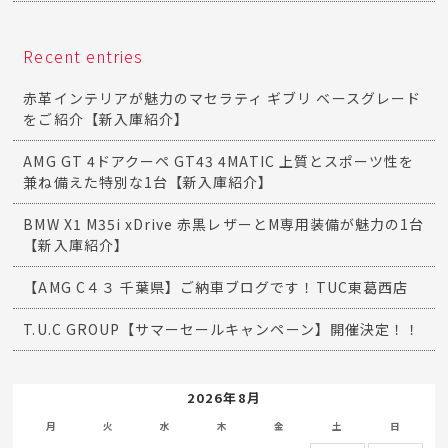
Recent entries
赤革インテリアが魅力のマセラティ ギブリ ベースグレード
をご紹介【新入庫紹介】
AMG GT 4ドアクーペ GT43 4MATIC 上質とスポーツ性を
兼ね備えた特別な1台【新入庫紹介】
BMW X1 M35i xDrive 赤黒レザーとM専用装備が魅力の1台
【新入庫紹介】
【AMG C４３ 千葉県】ご納車ブログです！TUC東葛西店
T.U.C GROUP【サマーセールキャンペーン】開催決定！！
2026年8月
月
火
水
木
金
土
日