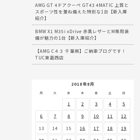
AMG GT 4ドアクーペ GT43 4MATIC 上質と
スポーツ性を兼ね備えた特別な1台【新入庫
紹介】
BMW X1 M35i xDrive 赤黒レザーとM専用装
備が魅力の1台【新入庫紹介】
【AMG C４３ 千葉県】ご納車ブログです！
TUC東葛西店
2018年8月
月
火
水
木
金
土
日
1
2
3
4
5
6
7
8
9
10
11
12
13
14
15
16
17
18
19