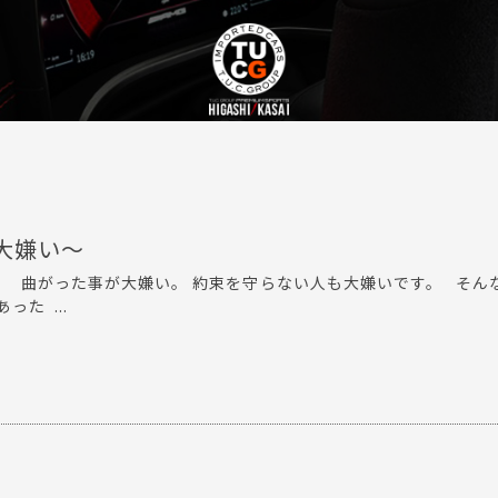
大嫌い〜
。 曲がった事が大嫌い。 約束を守らない人も大嫌いです。 そん
た ...