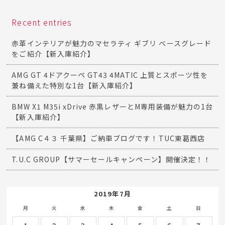
Recent entries
赤革インテリアが魅力のマセラティ ギブリ ベースグレード
をご紹介【新入庫紹介】
AMG GT 4ドアクーペ GT43 4MATIC 上質とスポーツ性を
兼ね備えた特別な1台【新入庫紹介】
BMW X1 M35i xDrive 赤黒レザーとM専用装備が魅力の1台
【新入庫紹介】
【AMG C４３ 千葉県】ご納車ブログです！TUC東葛西店
T.U.C GROUP【サマーセールキャンペーン】開催決定！！
2019年7月
月
火
水
木
金
土
日