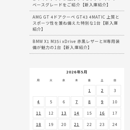
ベースグレードをご紹介【新入庫紹介】
AMG GT 4ドアクーペ GT43 4MATIC 上質と
スポーツ性を兼ね備えた特別な1台【新入庫
紹介】
BMW X1 M35i xDrive 赤黒レザーとM専用装
備が魅力の1台【新入庫紹介】
2026年5月
月
火
水
木
金
土
日
1
2
3
4
5
6
7
8
9
10
11
12
13
14
15
16
17
18
19
20
21
22
23
24